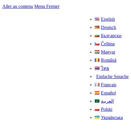
Aller au contenu
Menu
Fermer
English
Deutsch
Български
Čeština
Magyar
Română
ไทย
Einfache Sprache
Français
Español
العربية
Polski
Українська