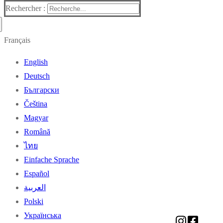
Rechercher :
Français
English
Deutsch
Български
Čeština
Magyar
Română
ไทย
Einfache Sprache
Español
العربية
Polski
Українська