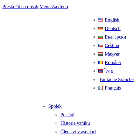
Přeskočit na obsah
Menu
Zavřeno
English
Deutsch
Български
Čeština
Magyar
Română
ไทย
Einfache Sprache
Français
Spolek
Poslání
Historie vzniku
Členství v asociaci