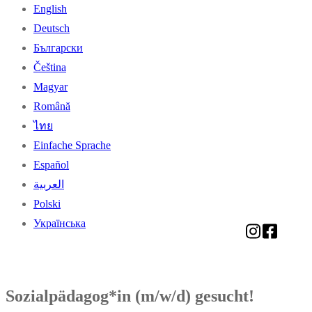
English
Deutsch
Български
Čeština
Magyar
Română
ไทย
Einfache Sprache
Español
العربية
Polski
Українська
Sozialpädagog*in (m/w/d) gesucht!