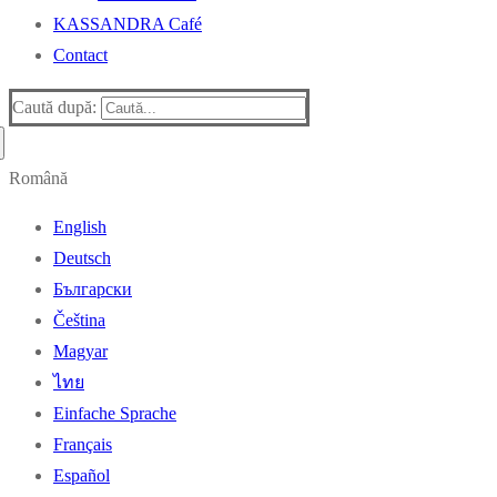
KASSANDRA Café
Contact
Caută după:
Română
English
Deutsch
Български
Čeština
Magyar
ไทย
Einfache Sprache
Français
Español