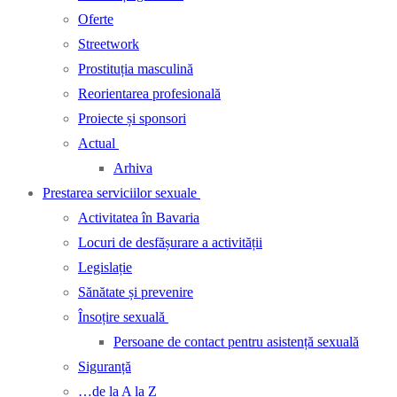
Oferte
Streetwork
Prostituția masculină
Reorientarea profesională
Proiecte și sponsori
Actual
Arhiva
Prestarea serviciilor sexuale
Activitatea în Bavaria
Locuri de desfășurare a activității
Legislație
Sănătate și prevenire
Însoțire sexuală
Persoane de contact pentru asistență sexuală
Siguranță
…de la A la Z