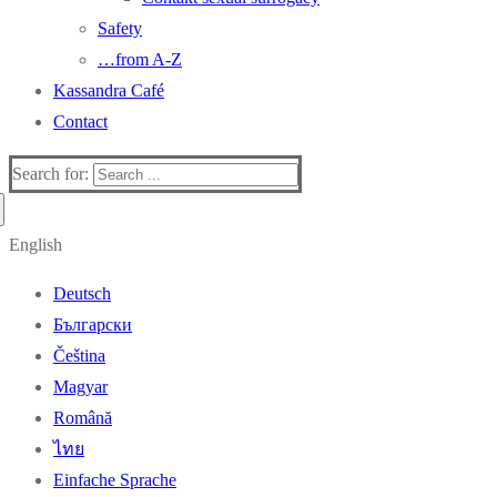
Safety
…from A-Z
Kassandra Café
Contact
Search for:
English
Deutsch
Български
Čeština
Magyar
Română
ไทย
Einfache Sprache