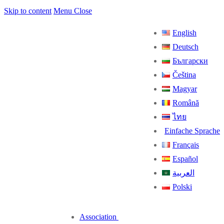
Skip to content
Menu
Close
English
Deutsch
Български
Čeština
Magyar
Română
ไทย
Einfache Sprache
Français
Español
العربية
Polski
Association