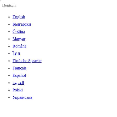
Deutsch
English
Български
Čeština
Magyar
Română
ไทย
Einfache Sprache
Français
Español
العربية
Polski
Українська