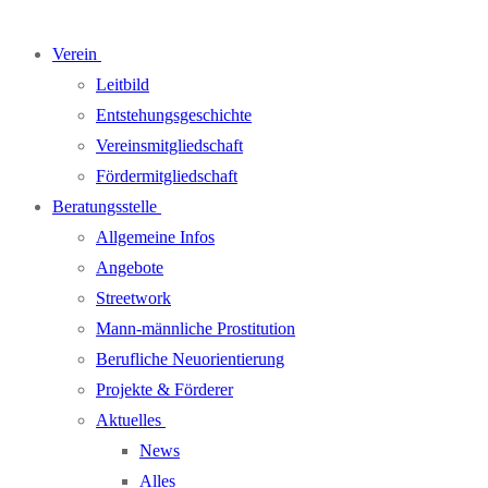
Verein
Leitbild
Entstehungsgeschichte
Vereinsmitgliedschaft
Fördermitgliedschaft
Beratungsstelle
Allgemeine Infos
Angebote
Streetwork
Mann-männliche Prostitution
Berufliche Neuorientierung
Projekte & Förderer
Aktuelles
News
Alles