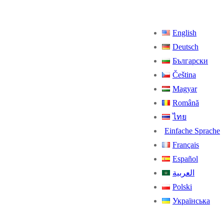
English
Deutsch
Български
Čeština
Magyar
Română
ไทย
Einfache Sprache
Français
Español
العربية
Polski
Українська