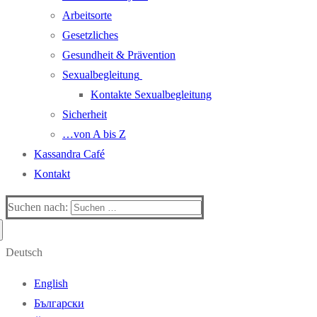
Arbeitsorte
Gesetzliches
Gesundheit & Prävention
Sexualbegleitung
Kontakte Sexualbegleitung
Sicherheit
…von A bis Z
Kassandra Café
Kontakt
Suchen nach:
Deutsch
English
Български